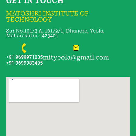
GET IN TOUCH
MATOSHRI INSTITUTE OF
TECHNOLOGY
Sur.No.101/3 A, 101/2/1, Dhanore, Yeola,
Maharashtra - 423401
mityeola@gmail.com
+91 9699971035
+91 9699983495