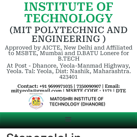
INSTITUTE OF
TECHNOLOGY
(MIT POLYTECHNIC AND
ENGINEERING )
Approved by AICTE, New Delhi and Affiliated
to MSBTE, Mumbai and D.BATU Lonere for
B.TECH
At Post - Dhanore, Yeola-Manmad Highway,
Yeola. Tal: Yeola, Dist: Nashik, Maharashtra.
423401
Contact: +91 9699971035 | 7350090907 | Email:
mityeola@gmail.com | MSBTE CODE : 1171 | DTE
CODE : 5263